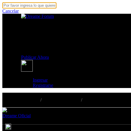
Cancelar
Página de Inicio
Productos
Noticias y Eventos
Guías y Soporte
Publicar Ahora
Ingresar
Registrarse
Página de Inicio
/
Noticias y Eventos
/
Campaña
Dreame Oficial
Publicado 2025-9-17 14:19
1465