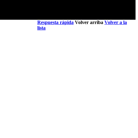
© 2026
Dreame Forum
All Rights Reserved
|
Support by
Discuz!
X5.0
Font by MiSans
 Dreame?
Global / English
Respuesta rápida
Volver arriba
Volver a la
lista