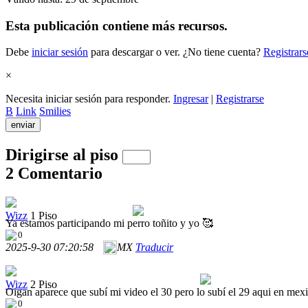
Esta publicación contiene más recursos.
Debe
iniciar sesión
para descargar o ver. ¿No tiene cuenta?
Registrars
×
Necesita iniciar sesión para responder.
Ingresar
|
Registrarse
B
Link
Smilies
enviar
Dirigirse al piso
2 Comentario
Wizz
1 Piso
Ya estamos participando mi perro toñito y yo 🥰
0
2025-9-30 07:20:58
MX
Traducir
Wizz
2 Piso
Oigan aparece que subí mi video el 30 pero lo subí el 29 aqui en mex
0