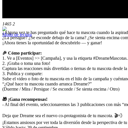
#DreameMascotas Reto – ¿Qué 
1465
2
¿Alguna vez te has preguntado qué hace tu mascota cuando la aspira
Modo de lectura
¿La persigue? ¿Se esconde debajo de la cama? ¿Se sienta encima como
¡Ahora tienes la oportunidad de descubrirlo — y ganar!
🎉 Cómo participar:
1. Ve a [Eventos] >> [Campaña], y usa la etiqueta #DreameMascotas.
2. ¡Graba o toma una foto!
Captura las reacciones más divertidas o tiernas de tu mascota desde l
3. Publica y comparte:
Sube el video o foto de tu mascota en el hilo de la campaña y cuéntan
“¿Qué hace tu mascota cuando arranca Dreame?”
(Duerme / Mira / Persigue / Se esconde / Se sienta encima / Otro)
🎁 ¡Gana recompensas!
- Al final del evento, seleccionaremos las 3 publicaciones con más “
Deja que Dreame sea el nuevo co-protagonista de tu mascota. 🎬💨
¡Estamos ansiosos por ver toda la diversión desde la perspectiva de tu
Válido hasta: 29 de septiembre