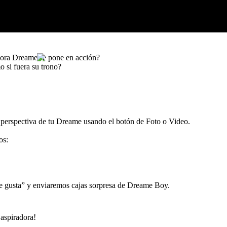
hace tu mascota cuando arranca
dora Dreame se pone en acción?
 si fuera su trono?
a perspectiva de tu Dreame usando el botón de Foto o Video.
os:
me gusta” y enviaremos cajas sorpresa de Dreame Boy.
 aspiradora!