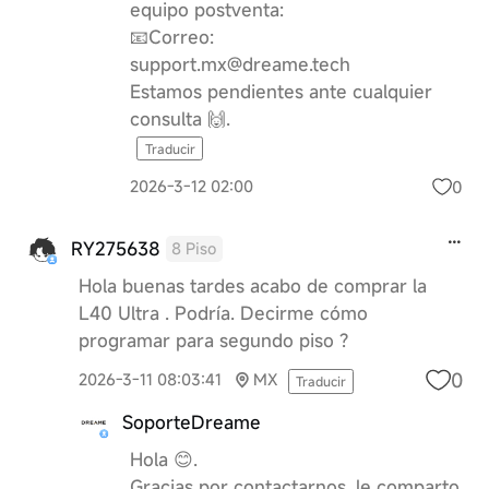
equipo postventa:
📧Correo:
support.mx@dreame.tech
Estamos pendientes ante cualquier
consulta 🙌.
Traducir
0
2026-3-12 02:00
RY275638
8 Piso
Hola buenas tardes acabo de comprar la
L40 Ultra . Podría. Decirme cómo
programar para segundo piso ?
0
2026-3-11 08:03:41
MX
Traducir
SoporteDreame
Hola 😊.
Gracias por contactarnos, le comparto